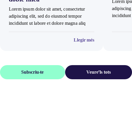
Lorem ipsu
adipiscing
Lorem ipsum dolor sit amet, consectetur
incididunt
adipiscing elit, sed do eiusmod tempor
incididunt ut labore et dolore magna aliq
Llegir més
Subscriu-te
Veure’ls tots