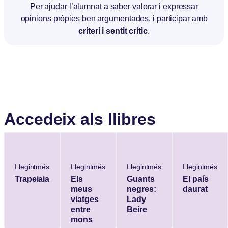
Per ajudar l’alumnat a saber valorar i expressar
opinions pròpies ben argumentades, i participar amb
criteri i sentit crític
.
Accedeix als llibres
Llegintmés
Llegintmés
Llegintmés
Llegintmés
Trapeiaia
Els
Guants
El país
meus
negres:
daurat
viatges
Lady
entre
Beire
mons