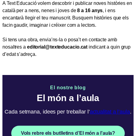
A Text Educació volem descobrir i publicar noves històries en
català per a nens, nenes i joves de
8 a 16 anys
, i ens
encantarà llegir el teu manuscrit. Busquem històries que els
facin gaudir, imaginar i créixer com a lectors.
Si tens una obra, envia’ns-la o posa’t en contacte amb
nosaltres a
editorial@texteducacio.cat
indicant a quin grup
d’edat s’adreça.
El nostre blog
El món a l’aula
Cada setmana, idees per treballar l’
actualitat a l’aula
.
Vols rebre els butlletins d’El món a l'aula?