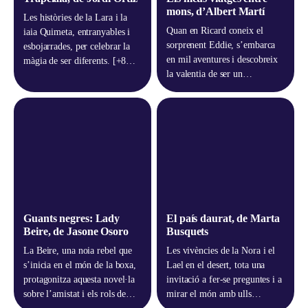
mons, d’Albert Martí
Les històries de la Lara i la
Quan en Ricard coneix el
iaia Quimeta, entranyables i
sorprenent Eddie, s’embarca
esbojarrades, per celebrar la
en mil aventures i descobreix
màgia de ser diferents. [+8
la valentia de ser un
anys]
mateix. [+10 anys]
Guants negres: Lady
El país daurat, de Marta
Beire, de Jasone Osoro
Busquets
La Beire, una noia rebel que
Les vivències de la Nora i el
s’inicia en el món de la boxa,
Lael en el desert, tota una
protagonitza aquesta novel·la
invitació a fer-se preguntes i a
sobre l’amistat i els rols de
mirar el món amb ulls