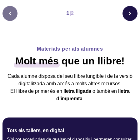
1
|
2
Materials per als alumnes
Molt més
que un llibre!
Cada alumne disposa del seu llibre fungible i de la versió
digitalitzada amb accés a molts altres recursos.
El llibre de primer és en
lletra lligada
o també en
lletra
d’impremta
.
Tots els tallers, en digital
S’hi pot accedir des de qualsevol dispositiu i permeten consultar