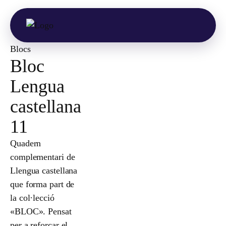
Blocs
Bloc
Lengua
castellana
11
Quadern
complementari de
Llengua castellana
que forma part de
la col·lecció
«BLOC». Pensat
per a reforçar el