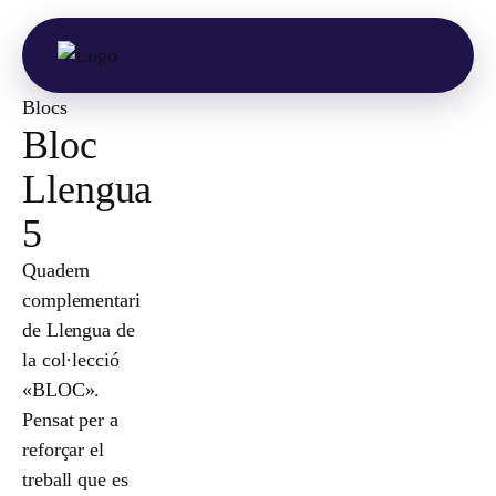
Blocs
Bloc
Llengua
5
Quadern
complementari
de Llengua de
la col·lecció
«BLOC».
Pensat per a
reforçar el
treball que es