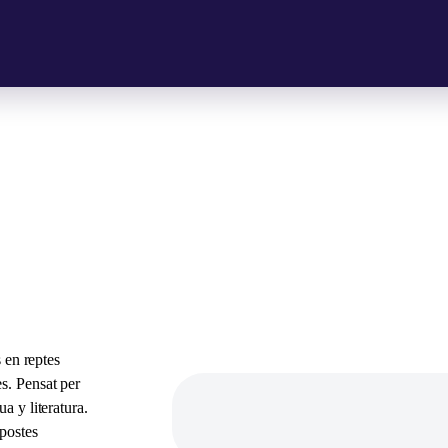
s en reptes
s. Pensat per
a y literatura.
opostes