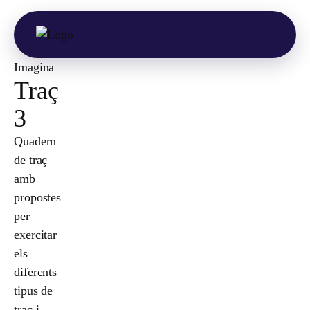
Imagina
Traç
3
Quadern
de traç
amb
propostes
per
exercitar
els
diferents
tipus de
traç i